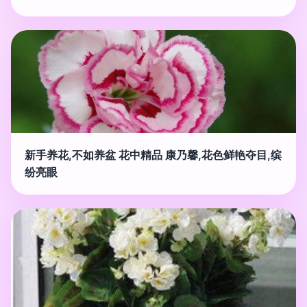
新手养花,不如养盆 花中精品 康乃馨,花色鲜艳夺目,缤
纷亮眼