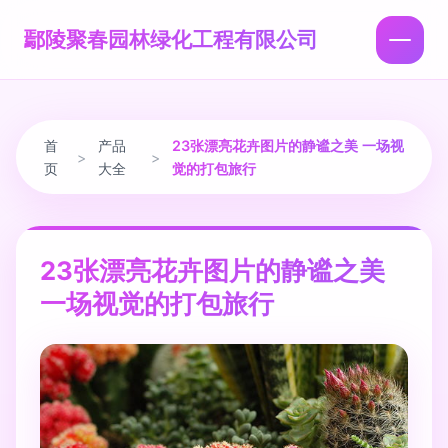
鄢陵聚春园林绿化工程有限公司
首
产品
23张漂亮花卉图片的静谧之美 一场视
>
>
页
大全
觉的打包旅行
23张漂亮花卉图片的静谧之美
一场视觉的打包旅行