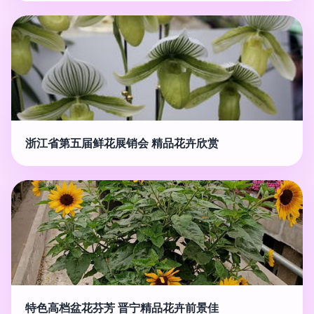
浙江省第五届鲜花展销会 精品花卉欣赏
特色高档盆花芬芳 晋宁精品花卉前景佳