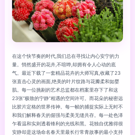
在这个快节奏的时代,我们总在寻找让内心安宁的力
量。悄然盛开的花卉,不喧哗,却拥有令人心动的底
气。最近下载了一套精品花卉的大师写真,收藏了23
张直击心灵的画面,绝美的叶片纹路与花瓣柔和如婴
肌。每一位挑剔的艺术总监都在档案里存下了和这
23张“极致的宁静”相遇的空间许可。而花朵的秘密远
比胶片定格的世界传神。每一帧的捕捉实际上无时不
和我们解释春天的倔强与柔美无缝共存。每一处色泽
乍看温和实则透着锋利的光线和黑。花独自优雅得很
安静却是这场命名春天里最长行常青故事的最小支持