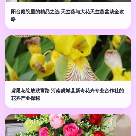
阳台庭院里的精品之选 天竺葵与大花天竺葵盆栽全攻
略
鸢尾花绽放致富路 河南虞城县新奇花卉专业合作社的
花卉产业探秘