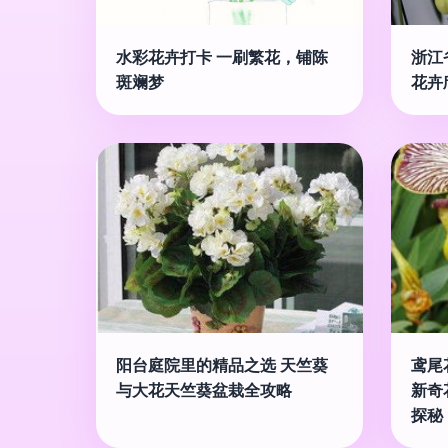
水彩花卉打卡 一刷繁花，铺陈
浙江
斑斓梦
花卉
阳台庭院里的精品之选 天竺葵
鸢尾
与大花天竺葵盆栽全攻略
新奇
探秘