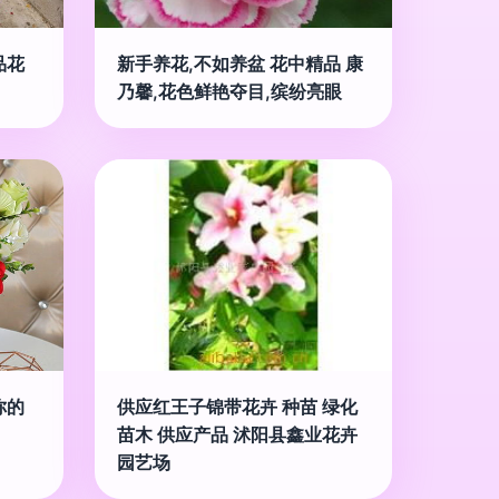
品花
新手养花,不如养盆 花中精品 康
乃馨,花色鲜艳夺目,缤纷亮眼
你的
供应红王子锦带花卉 种苗 绿化
苗木 供应产品 沭阳县鑫业花卉
园艺场