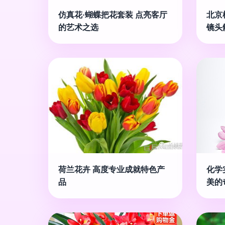
仿真花·蝴蝶把花套装 点亮客厅
北京
的艺术之选
镜头
荷兰花卉 高度专业成就特色产
化学
品
美的