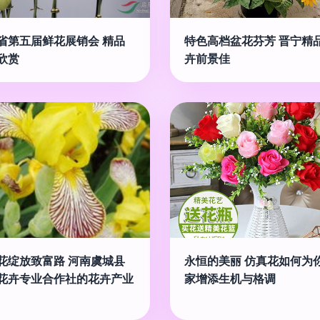
省第五届鲜花展销会 精品
特色高档盆花芬芳 晋宁精
欣赏
卉前景佳
花绽放致富路 河南虞城县
永恒的美丽 仿真花如何为
花卉专业合作社的花卉产业
家增添生机与格调