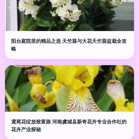
阳台庭院里的精品之选 天竺葵与大花天竺葵盆栽全攻
略
鸢尾花绽放致富路 河南虞城县新奇花卉专业合作社的
花卉产业探秘