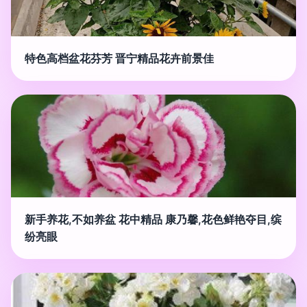
特色高档盆花芬芳 晋宁精品花卉前景佳
新手养花,不如养盆 花中精品 康乃馨,花色鲜艳夺目,缤
纷亮眼