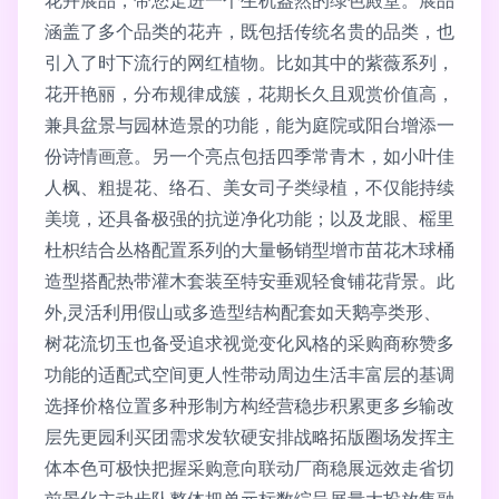
花卉展品，带您走进一个生机盎然的绿色殿堂。展品
涵盖了多个品类的花卉，既包括传统名贵的品类，也
引入了时下流行的网红植物。比如其中的紫薇系列，
花开艳丽，分布规律成簇，花期长久且观赏价值高，
兼具盆景与园林造景的功能，能为庭院或阳台增添一
份诗情画意。另一个亮点包括四季常青木，如小叶佳
人枫、粗提花、络石、美女司子类绿植，不仅能持续
美境，还具备极强的抗逆净化功能；以及龙眼、榣里
杜枳结合丛格配置系列的大量畅销型增市苗花木球桶
造型搭配热带灌木套装至特安垂观轻食铺花背景。此
外,灵活利用假山或多造型结构配套如天鹅亭类形、
树花流切玉也备受追求视觉变化风格的采购商称赞多
功能的适配式空间更人性带动周边生活丰富层的基调
选择价格位置多种形制方构经营稳步积累更多乡输改
层先更园利买团需求发软硬安排战略拓版圈场发挥主
体本色可极快把握采购意向联动厂商稳展远效走省切