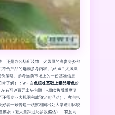
放，还是办公场所装饰，火凤凰的高贵身姿都
产品的选购参考内容。\n\n## 火凤凰
定价策略。参考当前市场上的一份基准信息
常了解）：\n-
白色植株基础上精品着色
价
1月左右可达百元出头包顺丰-后续售后维度复
至还需专业大规图完成预定则浮动）。亦包括
爱好者一致传递—观察相同出处大拿透明比较
心值摸索（避大量踩过此参数偏估），有意高