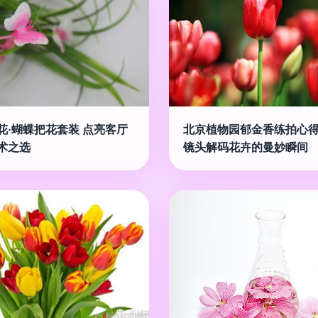
花·蝴蝶把花套装 点亮客厅
北京植物园郁金香练拍心得
术之选
镜头解码花卉的曼妙瞬间