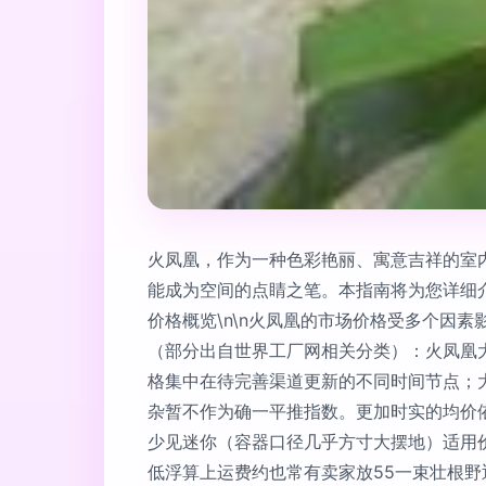
火凤凰，作为一种色彩艳丽、寓意吉祥的室
能成为空间的点睛之笔。本指南将为您详细介
价格概览\n\n火凤凰的市场价格受多个因
（部分出自世界工厂网相关分类）：火凤凰
格集中在待完善渠道更新的不同时间节点；大
杂暂不作为确一平推指数。更加时实的均价
少见迷你（容器口径几乎方寸大摆地）适用
低浮算上运费约也常有卖家放55一束壮根野