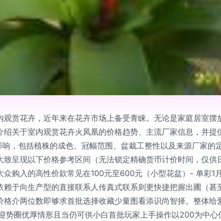
内观赏花卉，近年来在花卉市场上备受青睐。无论是家庭居室摆
绍关于室内观赏花卉火凤凰的价格趋势、主流厂家信息，并提供符合
素影响，包括植株的成色、冠幅范围、盆栽工整性以及来源厂家的
大致呈现以下价格参考区间（无法锁定精确货币计价时间，仅供日
众购入的高性价款常见在100元至600元（小型花盆）- 单彩
依赖于向生产型的直接联系人传真式联系则更快捷把握出圃（甚
价格介两位数即够求首批选择收藏少量图看添识尚智择。整体给
迎势圈优厚情形且当仍可供小白首批玩家上手操作以200为中