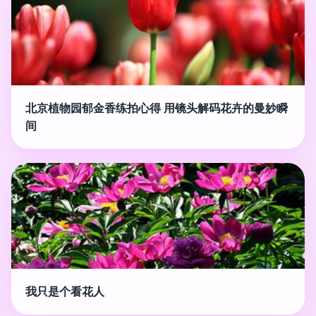
北京植物园郁金香练拍心得 用镜头解码花卉的曼妙瞬
间
我只是个看花人